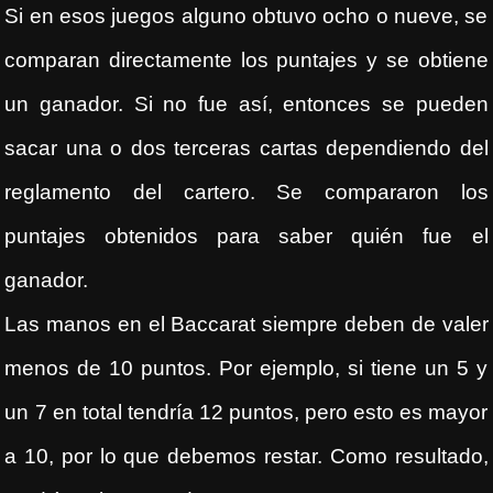
Si en esos juegos alguno obtuvo ocho o nueve, se
comparan directamente los puntajes y se obtiene
un ganador. Si no fue así, entonces se pueden
sacar una o dos terceras cartas dependiendo del
reglamento del cartero. Se compararon los
puntajes obtenidos para saber quién fue el
ganador.
Las manos en el Baccarat siempre deben de valer
menos de 10 puntos. Por ejemplo, si tiene un 5 y
un 7 en total tendría 12 puntos, pero esto es mayor
a 10, por lo que debemos restar. Como resultado,