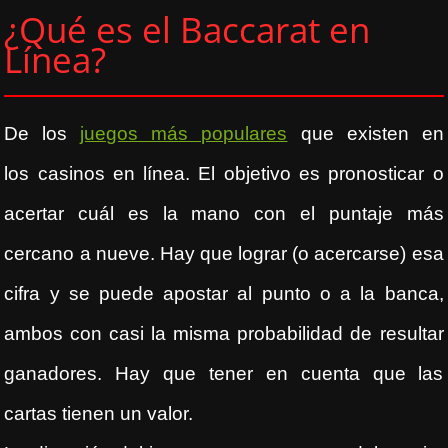
¿Qué es el Baccarat en
Línea?
De los
juegos más populares
que existen en
los casinos en línea. El objetivo es pronosticar o
acertar cuál es la mano con el puntaje más
cercano a nueve. Hay que lograr (o acercarse) esa
cifra y se puede apostar al punto o a la banca,
ambos con casi la misma probabilidad de resultar
ganadores. Hay que tener en cuenta que las
cartas tienen un valor.