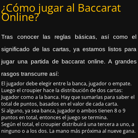
¿Cómo jugar al Baccarat
Online?
Tras conocer las reglas básicas, así como el
significado de las cartas, ya estamos listos para
jugar una partida de baccarat online. A grandes
rasgos transcurre así:
El jugador debe elegir entre la banca, jugador o empate.
Luego el croupier hace la distribución de dos cartas:
Jugador como a la banca. Hay que sumarlas para saber el
total de puntos, basados en el valor de cada carta.
Si alguno, ya sea banca, jugador o ambos tienen 8 o 9
puntos en total, entonces el juego se termina.
Según el total, el croupier distribuirá una tercera a uno, a
ninguno o a los dos. La mano más próxima al nueve gana.