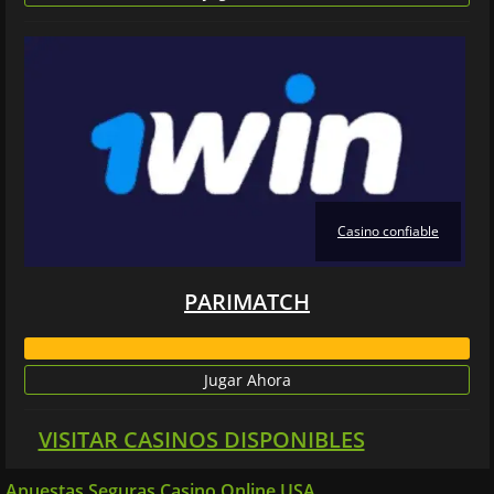
Casino confiable
PARIMATCH
Jugar Ahora
VISITAR CASINOS DISPONIBLES
Apuestas Seguras Casino Online USA