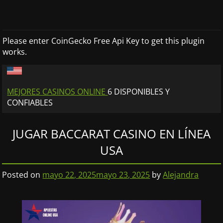
como ganar y cobrar. Hay varias condiciones clave
que debes cumplir para poder hacer un retiro sin
problemas. Requisitos de Apuesta para Retirar Dinero
Casinos Si usaste un bono, tendrás que cumplir con
Please enter CoinGecko Free Api Key to get this plugin
el rollover: Si no cumples este requisito, el […]
works.
MEJORES CASINOS ONLINE
6 DISPONIBLES Y
CONFIABLES
JUGAR BACCARAT CASINO EN LÍNEA
USA
Posted on
mayo 22, 2025
mayo 23, 2025
by
Alejandra