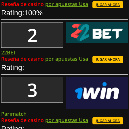
Reseña de casino
por apuestas Usa
JUGAR AHORA
Rating:100%
2
22BET
Reseña de casino
por apuestas Usa
JUGAR AHORA
Rating:
3
Parimatch
Reseña de casino
por apuestas Usa
JUGAR AHORA
Rating: