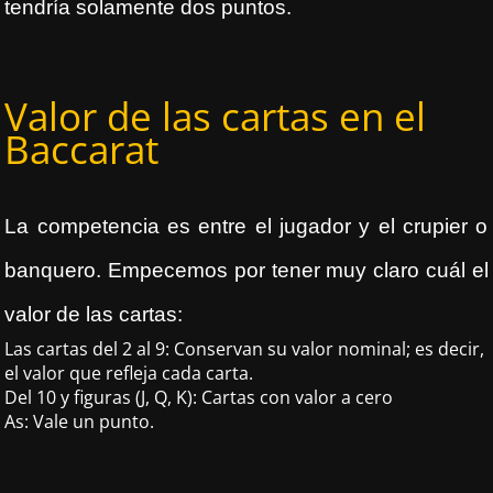
tendría solamente dos puntos.
Valor de las cartas en el
Baccarat
La competencia es entre el jugador y el crupier o
banquero. Empecemos por tener muy claro cuál el
valor de las cartas:
Las cartas del 2 al 9
: Conservan su valor nominal; es decir,
el valor que refleja cada carta.
Del 10 y figuras (J, Q, K)
: Cartas con valor a cero
As
: Vale un punto.