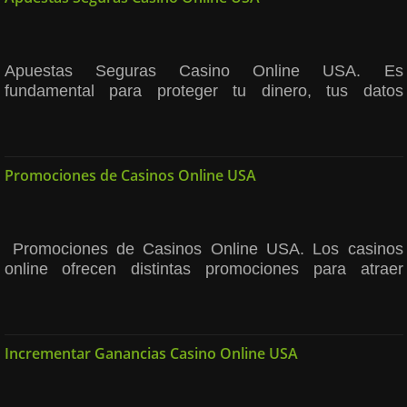
Apuestas Seguras Casino Online USA. Es
fundamental para proteger tu dinero, tus datos
personales y garantizar que los juegos sean justos.
Estas son las claves más importantes para identificar
una plataforma confiable. Identificar Casino Online
Seguro USA 1. Verifica que tenga licencia oficial Un
Promociones de Casinos Online USA
casino serio debe mostrar su licencia en la parte
inferior del […]
Promociones de Casinos Online USA. Los casinos
online ofrecen distintas promociones para atraer
nuevos jugadores y mantener activos a los usuarios
frecuentes. Estos son los tipos de promociones más
populares. Bonos de Bienvenida Casinos Online Son
promociones para nuevos usuarios al registrarse y
Incrementar Ganancias Casino Online USA
realizar su primer depósito. Generalmente incluyen:
Giros Gratis (Free Spins) Permiten jugar […]