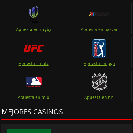
Apuesta en rugby
Apuesta en nascar
Apuesta en ufc
Apuesta en pga
Apuesta en mlb
Apuesta en nhl
MEJORES CASINOS