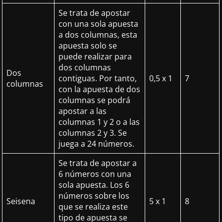
Se trata de apostar
con una sola apuesta
a dos columnas, esta
apuesta solo se
puede realizar para
dos columnas
Dos
contiguas. Por tanto,
0,5 x 1
7
columnas
con la apuesta de dos
columnas se podrá
apostar a las
columnas 1 y 2 o a las
columnas 2 y 3. Se
juega a 24 números.
Se trata de apostar a
6 números con una
sola apuesta. Los 6
números sobre los
Seisena
5 x 1
8
que se realiza este
tipo de apuesta se