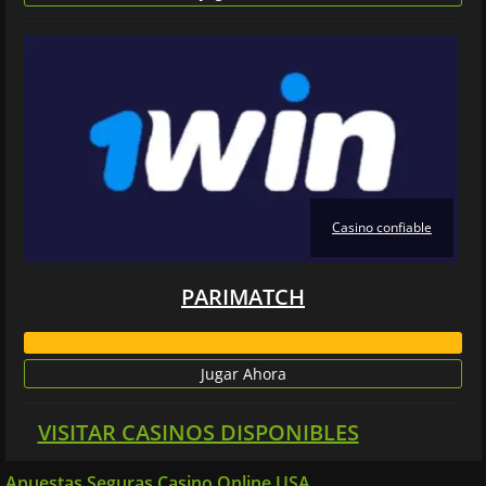
Casino confiable
PARIMATCH
Jugar Ahora
VISITAR CASINOS DISPONIBLES
Apuestas Seguras Casino Online USA