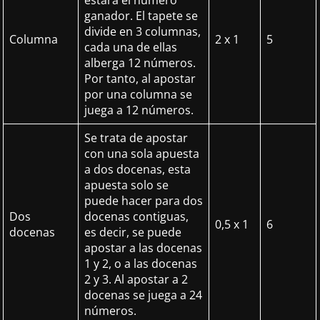
estará el número
ganador. El tapete se
divide en 3 columnas,
Columna
2 x 1
5
cada una de ellas
alberga 12 números.
Por tanto, al apostar
por una columna se
juega a 12 números.
Se trata de apostar
con una sola apuesta
a dos docenas, esta
apuesta solo se
puede hacer para dos
Dos
docenas contiguas,
0,5 x 1
6
docenas
es decir, se puede
apostar a las docenas
1 y 2, o a las docenas
2 y 3. Al apostar a 2
docenas se juega a 24
números.