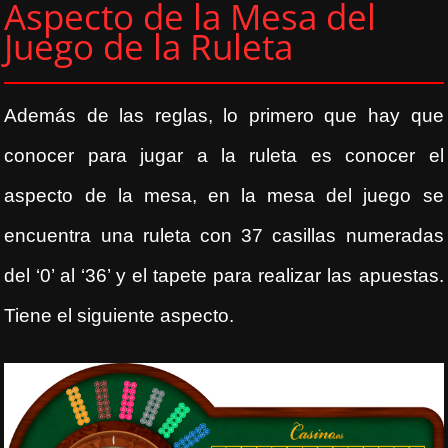
Aspecto de la Mesa del
Juego de la Ruleta
Además de las reglas, lo primero que hay que
conocer para jugar a la ruleta es conocer el
aspecto de la mesa, en la mesa del juego se
encuentra una ruleta con 37 casillas numeradas
del ‘0’ al ‘36’ y el tapete para realizar las apuestas.
Tiene el siguiente aspecto.