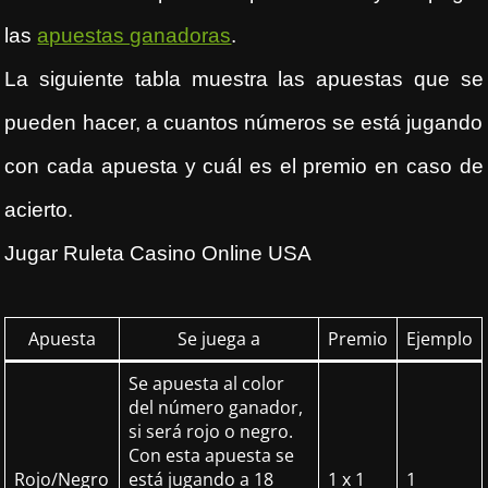
las
apuestas ganadoras
.
La siguiente tabla muestra las apuestas que se
pueden hacer, a cuantos números se está jugando
con cada apuesta y cuál es el premio en caso de
acierto.
Jugar Ruleta Casino Online USA
Apuesta
Se juega a
Premio
Ejemplo
Se apuesta al color
del número ganador,
si será rojo o negro.
Con esta apuesta se
Rojo/Negro
está jugando a 18
1 x 1
1