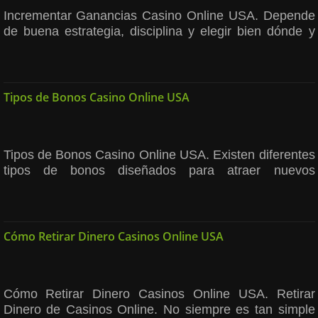
Incrementar Ganancias Casino Online USA. Depende
de buena estrategia, disciplina y elegir bien dónde y
cómo jugar. Juegos Incrementar Ganancias Casinos
Online No todos los juegos ofrecen las mismas
oportunidades: Prioriza juegos donde puedas tomar
decisiones (como blackjack o póker). Aprovecha los
Tipos de Bonos Casino Online USA
Bonos Los bonos pueden ayudarte a jugar más tiempo
y aumentar ganancias, pero: […]
Tipos de Bonos Casino Online USA. Existen diferentes
tipos de bonos diseñados para atraer nuevos
jugadores y premiar a los usuarios frecuentes. Aquí te
explico los más comunes. Bonos de Casino Online
más Populares 1. Bono de Bienvenida Es el más
popular. Se ofrece a nuevos usuarios al registrarse y
Cómo Retirar Dinero Casinos Online USA
hacer su primer depósito. 2. […]
Cómo Retirar Dinero Casinos Online USA. Retirar
Dinero de Casinos Online. No siempre es tan simple