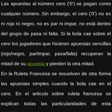
Las apuestas al número cero (‘0’) se pagan como
cualquier número. Sin embargo, el cero (‘0’) no es
ni rojo ni negro, no es par ni impar, no está dentro
del grupo de pasa ni falta. Si la bola cae sobre el
cero los jugadores que hicieron apuestas sencillas
(rojo/negro, par/impar, pasa/falta) recuperan la
mitad de su
apuesta
y pierden la otra mitad.
En la Ruleta Francesa se resuelven de otra forma
las apuestas simples cuando la bola cae en el
cero. En el artículo sobre ruleta francesa se
explican todas las particularidades de esta