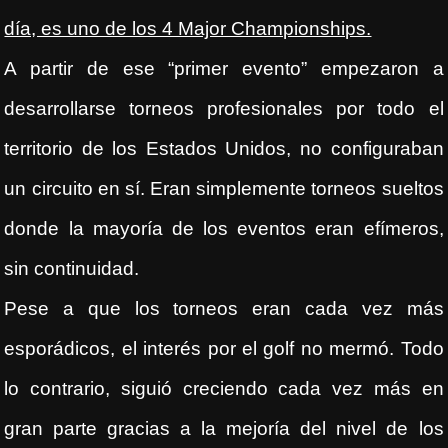
día, es uno de los 4 Major Championships.
A partir de ese “primer evento” empezaron a
desarrollarse torneos profesionales por todo el
territorio de los Estados Unidos, no configuraban
un circuito en sí. Eran simplemente torneos sueltos
donde la mayoría de los eventos eran efímeros,
sin continuidad.
Pese a que los torneos eran cada vez más
esporádicos, el interés por el golf no mermó. Todo
lo contrario, siguió creciendo cada vez más en
gran parte gracias a la mejoría del nivel de los