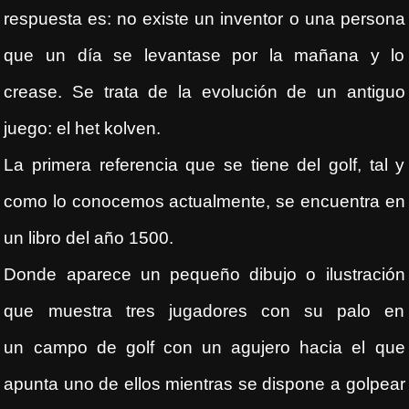
respuesta es: no existe
un inventor
o una persona
que un día se levantase por la mañana y lo
crease. Se trata de la evolución de un antiguo
juego: el
het kolven.
La primera referencia que se tiene del golf, tal y
como lo conocemos actualmente, se encuentra en
un libro del año 1500.
Donde aparece un pequeño dibujo o ilustración
que muestra tres jugadores con su palo en
un
campo de golf con un agujero
hacia el que
apunta uno de ellos mientras se dispone a golpear