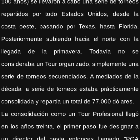
100 años) se llevaron a cabo una serie de torneos
repartidos por todo Estados Unidos, desde la
costa oeste, pasando por Texas, hasta Florida.
Posteriormente subiendo hacia el norte con la
llegada de la primavera. Todavía no se
consideraba un Tour organizado, simplemente una
serie de torneos secuenciados.
A mediados de la
década la serie de torneos estaba prácticamente
consolidada y repartía un total de 77.000 dólares.
La consolidación como un Tour Profesional llegó
en los años treinta, el primer paso fue designar a
un director del hasta entonces llamado “PGA