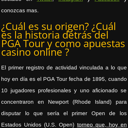
conozcas mas.
¿Cuál es su origen? ¿Cuál
es la historia detrás del
PGA Tour y como apuestas
casino online ?
El primer registro de actividad vinculada a lo que
hoy en día es el PGA Tour fecha de 1895, cuando
10 jugadores profesionales y uno aficionado se
concentraron en Newport (Rhode Island) para
disputar lo que sería el primer Open de los
Estados Unidos (U.S. Open)
torneo que, hoy en