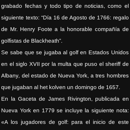
grabado fechas y todo tipo de noticias, como el
siguiente texto: “Día 16 de Agosto de 1766: regalo
de Mr. Henry Foote a la honorable compañía de
golfistas de Blackheath”.
Se sabe que
se jugaba al golf en Estados Unidos
en el siglo XVII
por la multa que puso el sheriff de
Albany, del estado de Nueva York, a tres hombres
que jugaban al
het kolven
un domingo de 1657.
En la
Gaceta
de James Rivington, publicada en
Nueva York en 1779 se incluye la siguiente nota:
«A los jugadores de golf: para el inicio de este