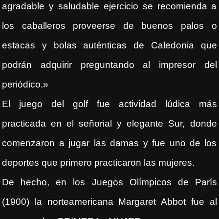
agradable y saludable ejercicio se recomienda a
los caballeros proveerse de buenos palos o
estacas y bolas auténticas de Caledonia que
podrán adquirir preguntando al impresor del
periódico.»
El juego del golf fue actividad lúdica
más
practicada en el señorial y elegante Sur, donde
comenzaron a jugar las damas y fue uno de los
deportes que primero practicaron las mujeres.
De hecho, en los
Juegos Olímpicos de París
(1900)
la norteamericana
Margaret Abbot
fue al