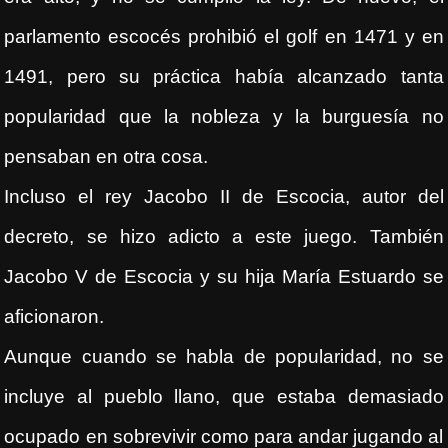
parlamento escocés
prohibió el golf
en 1471 y en
1491, pero su práctica había alcanzado tanta
popularidad que la nobleza y la burguesía no
pensaban en otra cosa.
Incluso el rey
Jacobo II de Escocia
, autor del
decreto, se hizo adicto a este juego. También
Jacobo V de Escocia y su hija María Estuardo se
aficionaron.
Aunque cuando se habla de popularidad, no se
incluye al pueblo llano, que estaba demasiado
ocupado en sobrevivir como para andar jugando al