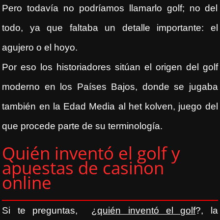
Pero todavía no podríamos llamarlo golf; no del
todo, ya que faltaba un detalle importante:
el
agujero
o
el hoyo
.
Por eso los historiadores sitúan el
origen del golf
moderno en los Países Bajos
, donde se jugaba
también en la Edad Media al
het kolven,
juego del
que procede parte de su terminología.
Quién inventó el golf y
apuestas de casinon
online
Si te preguntas, ¿
quién inventó el golf
?, la