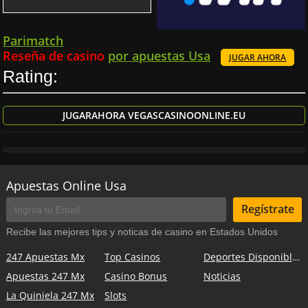
Parimatch
Reseña de casino
por apuestas Usa
JUGAR AHORA
Rating:
JUGAR
AHORA VEGASCASINOONLINE.EU
Apuestas Online Usa
Regístrate
Recibe las mejores tips y noticas de casino en Estados Unidos
247 Apuestas Mx
Top Casinos
Deportes Disponibles
Apuestas 247 Mx
Casino Bonus
Noticias
La Quiniela 247 Mx
Slots