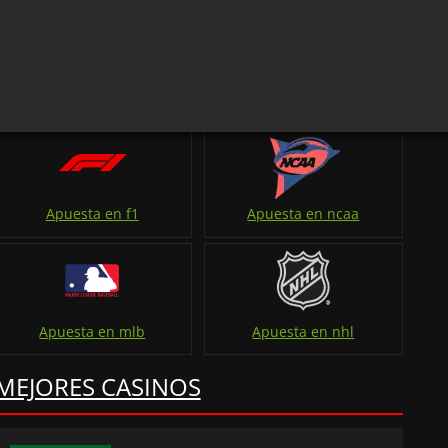
Apuesta en f1
Apuesta en ncaa
Apuesta en mlb
Apuesta en nhl
MEJORES CASINOS