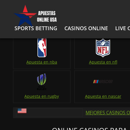
SPORTS BETTING
CASINOS ONLINE
LIVE 
Apuesta en nba
Apuesta en nfl
Apuesta en rugby
Apuesta en nascar
MEJORES CASINOS 