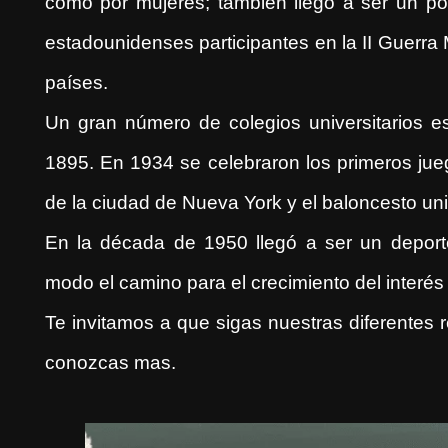
como por mujeres; también llegó a ser un popu
estadounidenses participantes en la II Guerra
países.
Un gran número de colegios universitarios e
1895. En 1934 se celebraron los primeros jue
de la ciudad de Nueva York y el baloncesto uni
En la década de 1950 llegó a ser un deport
modo el camino para el crecimiento del interés 
Te invitamos a que sigas nuestras diferentes 
conozcas mas.