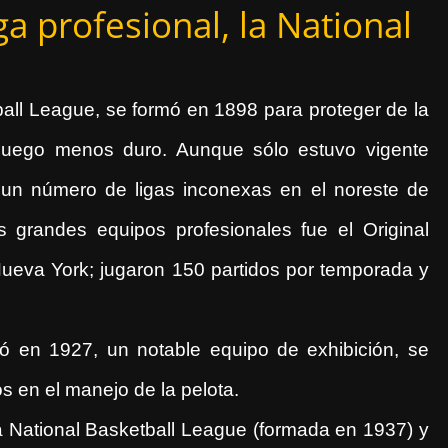
a profesional, la National
tball League, se formó en 1898 para proteger de la
 juego menos duro. Aunque sólo estuvo vigente
 un número de ligas inconexas en el noreste de
grandes equipos profesionales fue el Original
Nueva York; jugaron 150 partidos por temporada y
ó en 1927, un notable equipo de exhibición, se
s en el manejo de la pelota.
la National Basketball League (formada en 1937) y