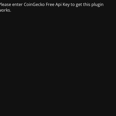
Apuesta para Retirar Dinero Casinos Si usaste
Please enter CoinGecko Free Api Key to get this plugin
un bono, tendrás que cumplir con el rollover: Si no
works.
cumples este requisito, el […]