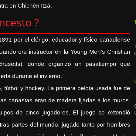
tra en Chichén Itzá.
ncesto ?
891 por el clérigo, educador y físico canadiense
uando era instructor en la Young Men’s Christian
chusetts), donde organizó un pasatiempo que
rta durante el invierno.
, fútbol y hockey. La primera pelota usada fue de
las canastas eran de madera fijadas a los muros.
ipos de cinco jugadores. El juego se extendió
ras partes del mundo, jugado tanto por hombres