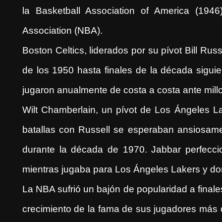
la Basketball Association of America (1946
Association (NBA).
Boston Celtics, liderados por su pívot Bill Ru
de los 1950 hasta finales de la década sigui
jugaron anualmente de costa a costa ante mil
Wilt Chamberlain, un pívot de Los Ángeles Lak
batallas con Russell se esperaban ansiosamen
durante la década de 1970. Jabbar perfeccio
mientras jugaba para Los Ángeles Lakers y do
La NBA sufrió un bajón de popularidad a finale
crecimiento de la fama de sus jugadores más d