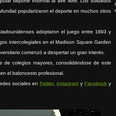
lar deporte informal al aire libre. Los soldados
 Mundial popularizaron el deporte en muchos otros
stadounidenses adoptaron el juego entre 1893 y
gos intercolegiales en el Madison Square Garden
versitario comenzó a despertar un gran interés.
e de colegios mayores, consolidándose de este
en el baloncesto profesional.
redes sociales en
Twitter
,
Instagram
y
Facebook
y