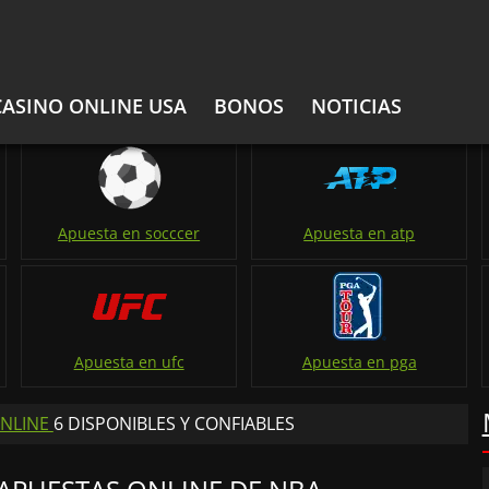
CASINO ONLINE USA
BONOS
NOTICIAS
Apuesta en socccer
Apuesta en atp
Apuesta en ufc
Apuesta en pga
ONLINE
6 DISPONIBLES Y CONFIABLES