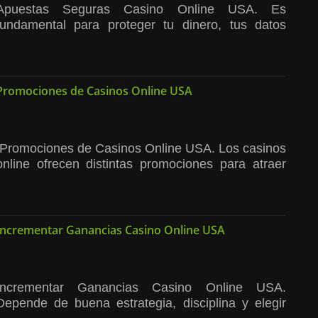
Apuestas Seguras Casino Online USA. Es
fundamental para proteger tu dinero, tus datos
personales y garantizar que los juegos sean justos.
Estas son las claves más importantes para
identificar una plataforma confiable. Identificar
Casino Online Seguro USA 1. Verifica que tenga
Promociones de Casinos Online USA
licencia oficial Un casino serio debe mostrar su
licencia en la parte inferior del […]
Promociones de Casinos Online USA. Los casinos
online ofrecen distintas promociones para atraer
nuevos jugadores y mantener activos a los
usuarios frecuentes. Estos son los tipos de
promociones más populares. Bonos de Bienvenida
Casinos Online Son promociones para nuevos
Incrementar Ganancias Casino Online USA
usuarios al registrarse y realizar su primer
depósito. Generalmente incluyen: Giros Gratis
(Free Spins) Permiten jugar […]
Incrementar Ganancias Casino Online USA.
Depende de buena estrategia, disciplina y elegir