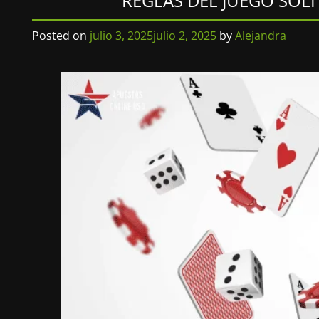
REGLAS DEL JUEGO SOLI
Posted on
julio 3, 2025
julio 2, 2025
by
Alejandra