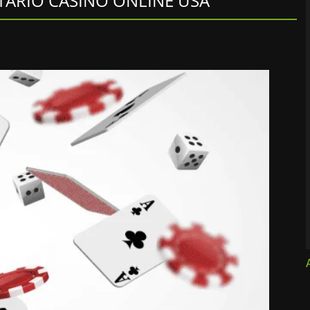
TARIO CASINO ONLINE USA