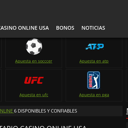
CASINO ONLINE USA
BONOS
NOTICIAS
Apuesta en socccer
Apuesta en atp
Apuesta en ufc
Apuesta en pga
ONLINE
6 DISPONIBLES Y CONFIABLES