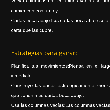
Vaciar columnas:
Las columnas vacías se pue
comiencen con un rey.
Cartas boca abajo:
Las cartas boca abajo solo
carta que las cubre.
Estrategias para ganar:
Planifica tus movimientos:
Piensa en el larg
inmediato.
Construye las bases estratégicamente:
Priori
que tienen más cartas boca abajo.
Usa las columnas vacías:
Las columnas vacías 