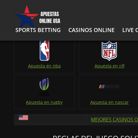
SPORTS BETTING
CASINOS ONLINE
LIVE 
Apuesta en nba
Apuesta en nfl
Apuesta en rugby
Apuesta en nascar
MEJORES CASINOS 