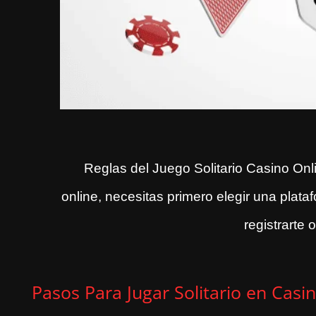
Reglas del Juego Solitario Casino Onli
online, necesitas primero elegir una plata
registrarte 
Pasos Para Jugar Solitario en Casi