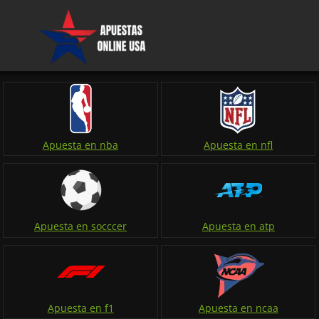
Menu
Apuesta en nba
Apuesta en nfl
Apuesta en socccer
Apuesta en atp
Apuesta en f1
Apuesta en ncaa