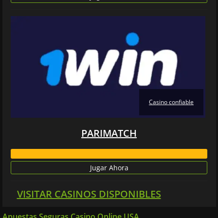
Casino confiable
PARIMATCH
Jugar Ahora
VISITAR CASINOS DISPONIBLES
Apuestas Seguras Casino Online USA