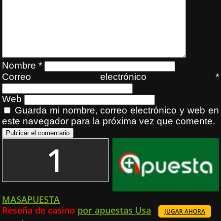
Nombre
*
Correo electrónico
*
Web
Guarda mi nombre, correo electrónico y web en
este navegador para la próxima vez que comente.
1
MASAPUESTA
Reseña de casino
por apuestas Usa
JUGAR AHORA