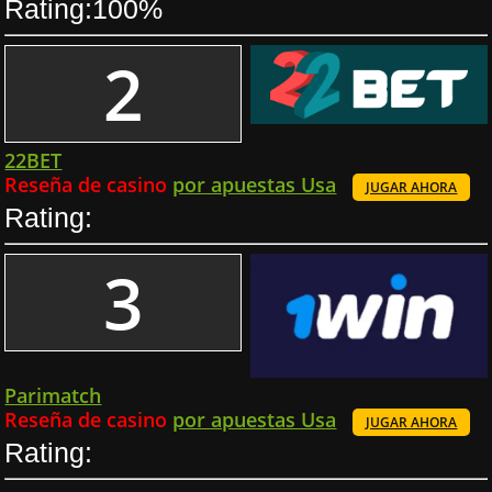
Rating:100%
2
22BET
Reseña de casino
por apuestas Usa
JUGAR AHORA
Rating:
3
Parimatch
Reseña de casino
por apuestas Usa
JUGAR AHORA
Rating: