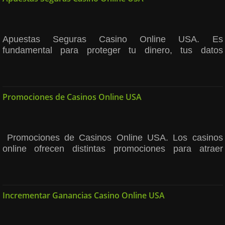
Apuestas Seguras Casino Online USA. Es
fundamental para proteger tu dinero, tus datos
personales y garantizar que los juegos sean justos.
Estas son las claves más importantes para identificar
una plataforma confiable. Identificar Casino Online
Seguro USA 1. Verifica que tenga licencia oficial Un
Promociones de Casinos Online USA
casino serio debe mostrar su licencia en la parte
inferior del […]
Promociones de Casinos Online USA. Los casinos
online ofrecen distintas promociones para atraer
nuevos jugadores y mantener activos a los usuarios
frecuentes. Estos son los tipos de promociones más
populares. Bonos de Bienvenida Casinos Online Son
promociones para nuevos usuarios al registrarse y
Incrementar Ganancias Casino Online USA
realizar su primer depósito. Generalmente incluyen:
Giros Gratis (Free Spins) Permiten jugar […]