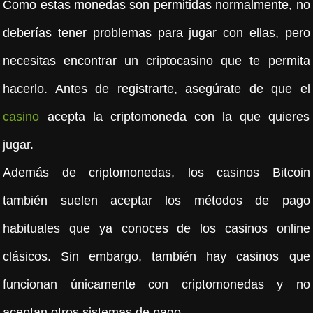
Como estas monedas son permitidas normalmente, no
deberías tener problemas para jugar con ellas, pero
necesitas encontrar un criptocasino que te permita
hacerlo. Antes de registrarte, asegúrate de que el
casino
acepta la criptomoneda con la que quieres
jugar.
Además de criptomonedas, los casinos Bitcoin
también suelen aceptar los métodos de pago
habituales que ya conoces de los casinos online
clásicos. Sin embargo, también hay casinos que
funcionan únicamente con criptomonedas y no
aceptan otros sistemas de pago.