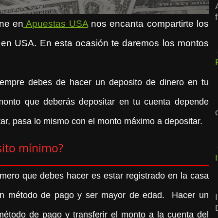
ine en
Apuestas USA
nos encanta compartirte los
a en USA. En esta ocasión te daremos los montos
iempre debes de hacer un deposito de dinero en tu
monto que deberás depositar en tu cuenta depende
ar, pasa lo mismo con el monto máximo a depositar.
sito mínimo?
imero que debes hacer es estar registrado en la casa
 un método de pago y ser mayor de edad. Hacer un
método de pago y transferir el monto a la cuenta del