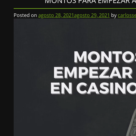
MONTOS PARA EMPEZAR A
Posted on
agosto 28, 2021
agosto 29, 2021
by
carloss