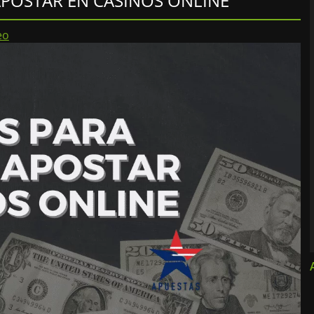
POSTAR EN CASINOS ONLINE
eo