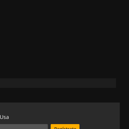
 Usa
Regístrate