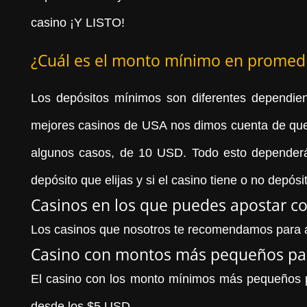
casino ¡Y LISTO!
¿Cuál es el monto mínimo en promedio
Los depósitos mínimos son diferentes dependien
mejores casinos de USA nos dimos cuenta de que
algunos casos, de 10 USD. Todo esto dependerá 
depósito que elijas y si el casino tiene o no depósit
Casinos en los que puedes apostar 
Los casinos que nosotros te recomendamos para
Casino con montos más pequeños par
El casino con los monto mínimos más pequeños p
desde los $5 USD