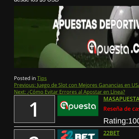
Posted in
Tips
Navegación
Previous:
Juego de Slot con Mejores Ganancias en US
de
Next:
¿Cómo Evitar Errores al Apostar en Línea?
entradas
MASAPUEST
1
Reseña de ca
Rating:1
22BET