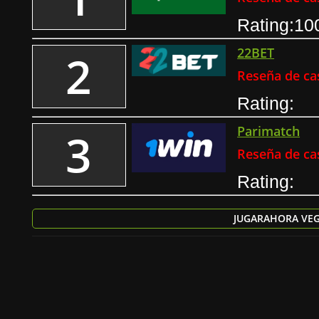
Rating:1
22BET
2
Reseña de ca
Rating:
Parimatch
3
Reseña de ca
Rating:
JUGAR
AHORA VEG