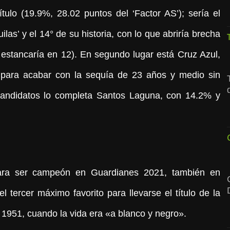
ítulo (19.9%, 28.02 puntos del ‘Factor AS’); sería el
as’ y el 14° de su historia, con lo que abriría brecha
estancaría en 12). En segundo lugar está Cruz Azul,
 para acabar con la sequía de 23 años y medio sin
candidatos lo completa Santos Laguna, con 14.2% y
 para ser campeón en Guardianes 2021, también en
tercer máximo favorito para llevarse el título de la
 1951, cuando la vida era «a blanco y negro».