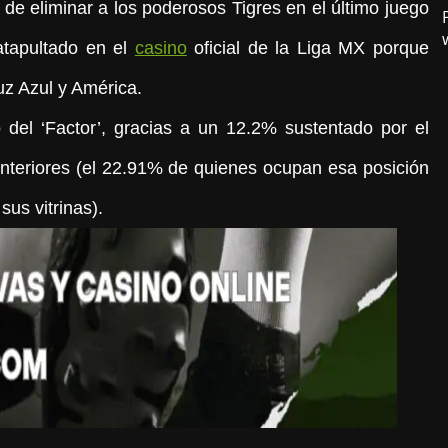
 de eliminar a los poderosos Tigres en el último juego
catapultado en el
casino
oficial de la Liga MX porque
uz Azul y América.
o del ‘Factor’, gracias a un 12.2% sustentado por el
 anteriores (el 22.91% de quienes ocupan esa posición
sus vitrinas).