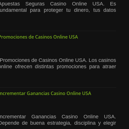
Apuestas Seguras Casino Online USA. Es
fundamental para proteger tu dinero, tus datos
personales y garantizar que los juegos sean justos.
Estas son las claves más importantes para
identificar una plataforma confiable. Identificar
Casino Online Seguro USA 1. Verifica que tenga
Promociones de Casinos Online USA
licencia oficial Un casino serio debe mostrar su
licencia en la parte inferior del […]
Promociones de Casinos Online USA. Los casinos
online ofrecen distintas promociones para atraer
nuevos jugadores y mantener activos a los
usuarios frecuentes. Estos son los tipos de
promociones más populares. Bonos de Bienvenida
Casinos Online Son promociones para nuevos
Incrementar Ganancias Casino Online USA
usuarios al registrarse y realizar su primer
depósito. Generalmente incluyen: Giros Gratis
(Free Spins) Permiten jugar […]
Incrementar Ganancias Casino Online USA.
Depende de buena estrategia, disciplina y elegir