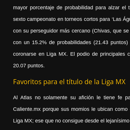
mayor porcentaje de probabilidad para alzar el t
sexto campeonato en torneos cortos para ‘Las Águil
con su perseguidor más cercano (Chivas, que se 
con un 15.2% de probabilidades (21.43 puntos)
coronarse en Liga MX. El podio de principales 
20.07 puntos.
Favoritos para el título de la Liga MX
Al Atlas no solamente su afición le tiene fe
Caliente.mx porque sus momios le ubican como el 
Liga MX; ese que no consigue desde el lejanísimo