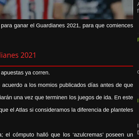
os para ganar el Guardianes 2021, para que comiences
dianes 2021
 apuestas ya corren.
e acuerdo a los momios publicados días antes de que
mbiarán una vez que terminen los juegos de ida. En este
 el Atlas si consideramos la diferencia de planteles
; el cómputo halló que los ‘azulcremas’ poseen un