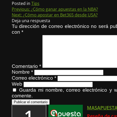
Posted in
Tips
Navegación
Previous:
¿Cómo ganar apuestas en la NBA?
de
Next:
¿Cómo apostar en Bet365 desde USA?
entradas
Deja una respuesta
Tu dirección de correo electrónico no será pu
con
*
Comentario
*
Nombre
*
Correo electrónico
*
Web
Guarda mi nombre, correo electrónico y 
comente.
MASAPUEST
1
Reseña de ca