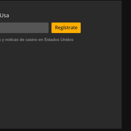
 Usa
Regístrate
s y noticas de casino en Estados Unidos