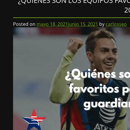
¿QUIÉNES SON LOS EQUIPOS FAV
2
Posted on
mayo 18, 2021
junio 15, 2021
by
carlosseo