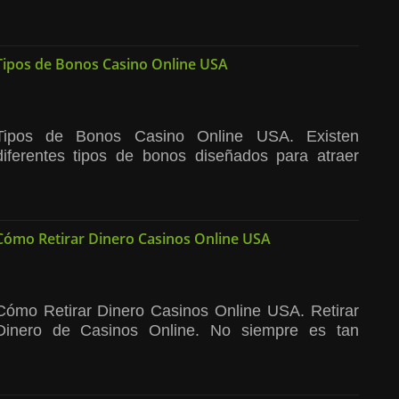
bien dónde y cómo jugar. Juegos Incrementar
Ganancias Casinos Online No todos los juegos
ofrecen las mismas oportunidades: Prioriza juegos
donde puedas tomar decisiones (como blackjack o
Tipos de Bonos Casino Online USA
póker). Aprovecha los Bonos Los bonos pueden
ayudarte a jugar más tiempo y aumentar
ganancias, pero: […]
Tipos de Bonos Casino Online USA. Existen
diferentes tipos de bonos diseñados para atraer
nuevos jugadores y premiar a los usuarios
frecuentes. Aquí te explico los más comunes.
Bonos de Casino Online más Populares 1. Bono
de Bienvenida Es el más popular. Se ofrece a
Cómo Retirar Dinero Casinos Online USA
nuevos usuarios al registrarse y hacer su primer
depósito. 2. […]
Cómo Retirar Dinero Casinos Online USA. Retirar
Dinero de Casinos Online. No siempre es tan
simple como ganar y cobrar. Hay varias
condiciones clave que debes cumplir para poder
hacer un retiro sin problemas. Requisitos de