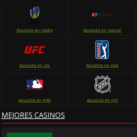
Apuesta en rugby
Apuesta en nascar
Apuesta en ufc
Apuesta en pga
Apuesta en mlb
Apuesta en nhl
MEJORES CASINOS