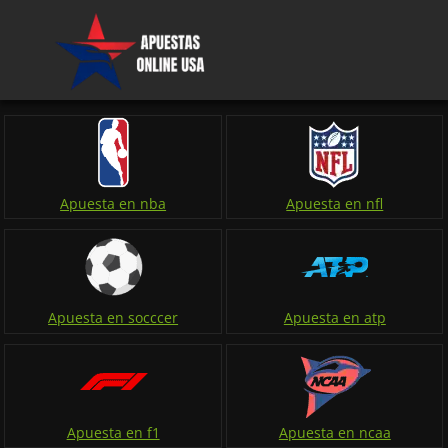
Menu
Apuesta en nba
Apuesta en nfl
Apuesta en socccer
Apuesta en atp
Apuesta en f1
Apuesta en ncaa