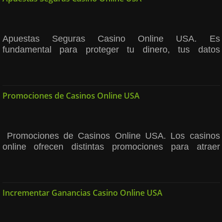
Apuestas Seguras Casino Online USA. Es
fundamental para proteger tu dinero, tus datos
personales y garantizar que los juegos sean justos.
Estas son las claves más importantes para identificar
una plataforma confiable. Identificar Casino Online
Seguro USA 1. Verifica que tenga licencia oficial Un
Promociones de Casinos Online USA
casino serio debe mostrar su licencia en la parte
inferior del […]
Promociones de Casinos Online USA. Los casinos
online ofrecen distintas promociones para atraer
nuevos jugadores y mantener activos a los usuarios
frecuentes. Estos son los tipos de promociones más
populares. Bonos de Bienvenida Casinos Online Son
promociones para nuevos usuarios al registrarse y
Incrementar Ganancias Casino Online USA
realizar su primer depósito. Generalmente incluyen:
Giros Gratis (Free Spins) Permiten jugar […]