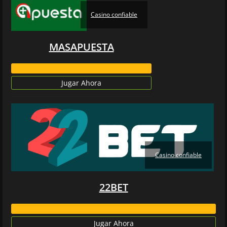
Casino confiable
MASAPUESTA
Jugar Ahora
Casino confiable
22BET
Jugar Ahora