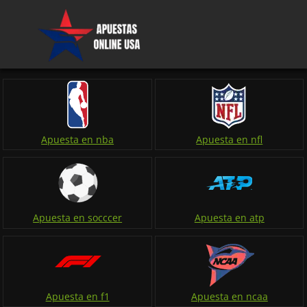
Menu
Apuesta en nba
Apuesta en nfl
Apuesta en socccer
Apuesta en atp
Apuesta en f1
Apuesta en ncaa