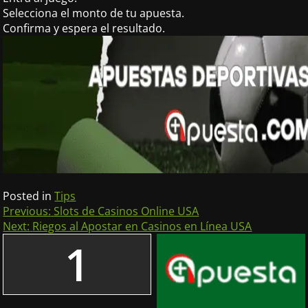
Selecciona el monto de tu apuesta.
Confirma y espera el resultado.
Posted in
Tips
Navegación
Previous:
Slots de Casinos Online USA
de
Next:
Riegos al Apostar en Casinos en Línea USA
entradas
1