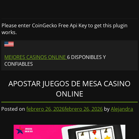
como ganar y cobrar. Hay varias condiciones clave
que debes cumplir para poder hacer un retiro sin
problemas. Requisitos de Apuesta para Retirar Dinero
Casinos Si usaste un bono, tendrás que cumplir con
Please enter CoinGecko Free Api Key to get this plugin
el rollover: Si no cumples este requisito, el […]
works.
MEJORES CASINOS ONLINE
6 DISPONIBLES Y
CONFIABLES
APOSTAR JUEGOS DE MESA CASINO
ONLINE
Posted on
febrero 26, 2026
febrero 26, 2026
by
Alejandra