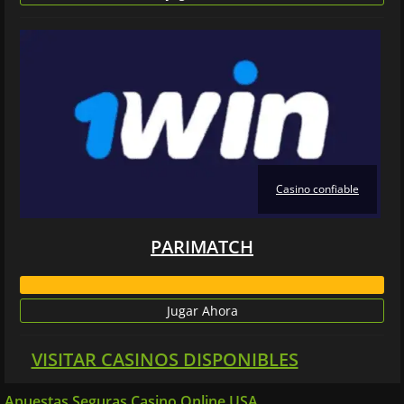
Casino confiable
PARIMATCH
Jugar Ahora
VISITAR CASINOS DISPONIBLES
Apuestas Seguras Casino Online USA