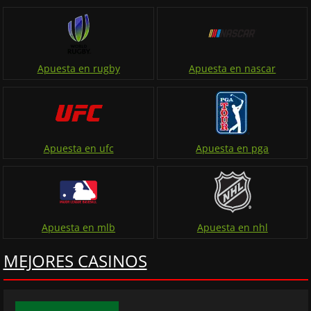
Apuesta en rugby
Apuesta en nascar
Apuesta en ufc
Apuesta en pga
Apuesta en mlb
Apuesta en nhl
MEJORES CASINOS