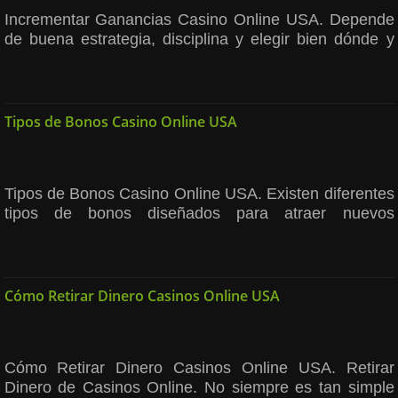
Incrementar Ganancias Casino Online USA. Depende
de buena estrategia, disciplina y elegir bien dónde y
cómo jugar. Juegos Incrementar Ganancias Casinos
Online No todos los juegos ofrecen las mismas
oportunidades: Prioriza juegos donde puedas tomar
decisiones (como blackjack o póker). Aprovecha los
Tipos de Bonos Casino Online USA
Bonos Los bonos pueden ayudarte a jugar más tiempo
y aumentar ganancias, pero: […]
Tipos de Bonos Casino Online USA. Existen diferentes
tipos de bonos diseñados para atraer nuevos
jugadores y premiar a los usuarios frecuentes. Aquí te
explico los más comunes. Bonos de Casino Online
más Populares 1. Bono de Bienvenida Es el más
popular. Se ofrece a nuevos usuarios al registrarse y
Cómo Retirar Dinero Casinos Online USA
hacer su primer depósito. 2. […]
Cómo Retirar Dinero Casinos Online USA. Retirar
Dinero de Casinos Online. No siempre es tan simple