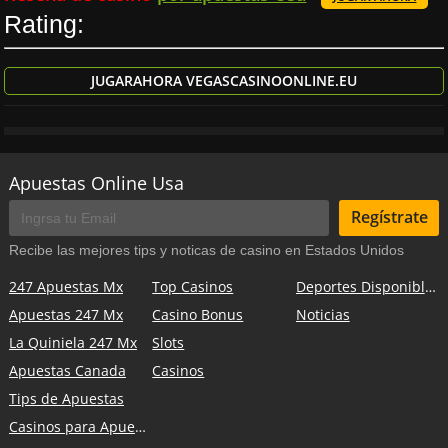
Rating:
JUGAR
AHORA VEGASCASINOONLINE.EU
Apuestas Online Usa
Regístrate
Recibe las mejores tips y noticas de casino en Estados Unidos
247 Apuestas Mx
Top Casinos
Deportes Disponibles
Apuestas 247 Mx
Casino Bonus
Noticias
La Quiniela 247 Mx
Slots
Apuestas Canada
Casinos
Tips de Apuestas
Casinos para Apuestas