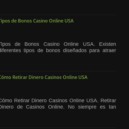
bien dónde y cómo jugar. Juegos Incrementar
Ganancias Casinos Online No todos los juegos
ofrecen las mismas oportunidades: Prioriza juegos
donde puedas tomar decisiones (como blackjack o
Tipos de Bonos Casino Online USA
póker). Aprovecha los Bonos Los bonos pueden
ayudarte a jugar más tiempo y aumentar
ganancias, pero: […]
Tipos de Bonos Casino Online USA. Existen
diferentes tipos de bonos diseñados para atraer
nuevos jugadores y premiar a los usuarios
frecuentes. Aquí te explico los más comunes.
Bonos de Casino Online más Populares 1. Bono
de Bienvenida Es el más popular. Se ofrece a
Cómo Retirar Dinero Casinos Online USA
nuevos usuarios al registrarse y hacer su primer
depósito. 2. […]
Cómo Retirar Dinero Casinos Online USA. Retirar
Dinero de Casinos Online. No siempre es tan
simple como ganar y cobrar. Hay varias
condiciones clave que debes cumplir para poder
hacer un retiro sin problemas. Requisitos de