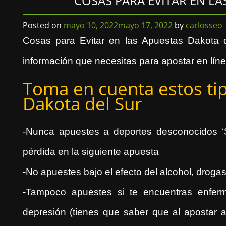
COSAS PARA EVITAR EN LA
Posted on
mayo 10, 2022
mayo 17, 2022
by
carlosseo
Cosas para Evitar en las Apuestas Dakota 
información que necesitas para apostar en lín
Toma en cuenta estos ti
Dakota del Sur
-Nunca apuestes a deportes desconocidos ‘S
pérdida en la siguiente apuesta
-No apuestes bajo el efecto del alcohol, drogas
-Tampoco apuestes si te encuentras enferm
depresión (tienes que saber que al apostar 