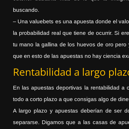
buscando.
– Una valuebets es una apuesta donde el valor
la probabilidad real que tiene de ocurrir. Si e
tu mano la gallina de los huevos de oro pero y
que en esto de las apuestas no hay ciencia e
Rentabilidad a largo pla
En las apuestas deportivas la rentabilidad a c
todo a corto plazo a que consigas algo de dine
A largo plazo y apuestas deberían de ser d
separarse. Digamos que a las casas de apues