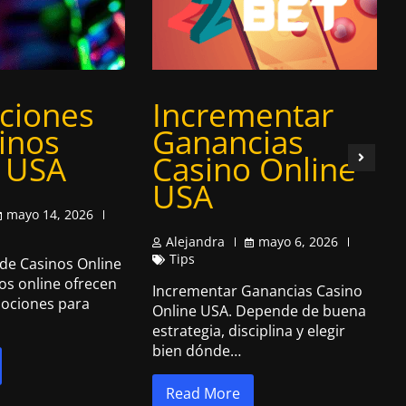
ciones
Incrementar
inos
Ganancias
 USA
Casino Online
USA
mayo 14, 2026
Alejandra
mayo 6, 2026
Tips
e Casinos Online
os online ofrecen
Incrementar Ganancias Casino
mociones para
Online USA. Depende de buena
estrategia, disciplina y elegir
bien dónde…
Read More