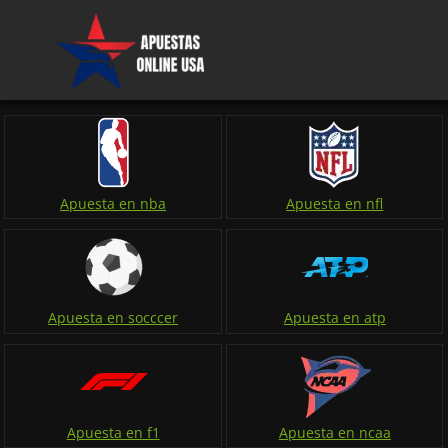
Menu
Apuesta en nba
Apuesta en nfl
Apuesta en socccer
Apuesta en atp
Apuesta en f1
Apuesta en ncaa