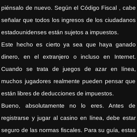
piénsalo de nuevo. Según el Código Fiscal , cabe
señalar que todos los ingresos de los ciudadanos
estadounidenses están sujetos a impuestos.
Este hecho es cierto ya sea que haya ganado
dinero, en el extranjero o incluso en Internet.
Cuando se trata de juegos de azar en línea,
muchos jugadores realmente pueden pensar que
están libres de deducciones de impuestos.
B
ueno, absolutamente no lo eres. Antes de
registrarse y jugar al casino en línea, debe estar
seguro de las normas fiscales. Para su guía, estas