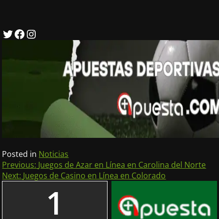
Twitter
Facebook
Instagram
Posted in
Noticias
Navegación
Previous:
Juegos de Azar en Línea en Carolina del Norte
de
Next:
Juegos de Casino en Línea en Colorado
entradas
1