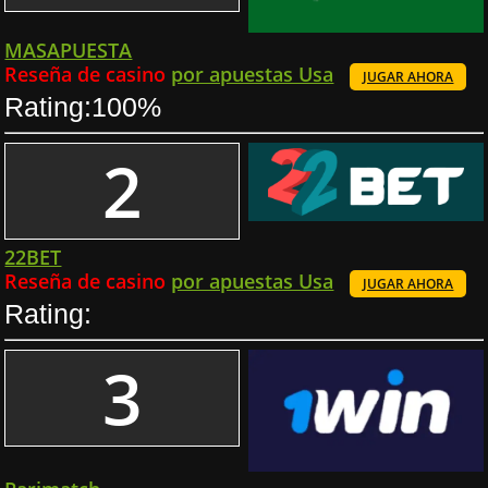
MASAPUESTA
Reseña de casino
por apuestas Usa
JUGAR AHORA
Rating:100%
2
22BET
Reseña de casino
por apuestas Usa
JUGAR AHORA
Rating:
3