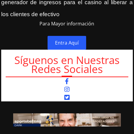
generador de ingresos para el casino al liberar a
los clientes de efectivo
Para Mayor información
Entra Aquí
Síguenos en Nuestras
Redes Sociales