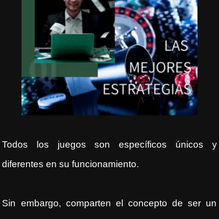
Todos los juegos son específicos únicos y
diferentes en su funcionamiento.
Sin embargo, comparten el concepto de ser un