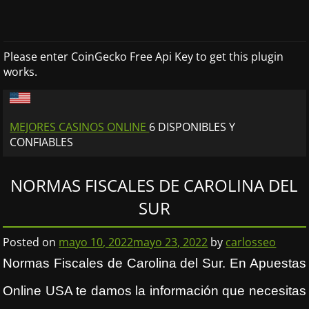
como ganar y cobrar. Hay varias condiciones clave
que debes cumplir para poder hacer un retiro sin
problemas. Requisitos de Apuesta para Retirar Dinero
Casinos Si usaste un bono, tendrás que cumplir con
Please enter CoinGecko Free Api Key to get this plugin
el rollover: Si no cumples este requisito, el […]
works.
MEJORES CASINOS ONLINE
6 DISPONIBLES Y
CONFIABLES
NORMAS FISCALES DE CAROLINA DEL
SUR
Posted on
mayo 10, 2022
mayo 23, 2022
by
carlosseo
Normas Fiscales de Carolina del Sur. En Apuestas
Online USA te damos la información que necesitas