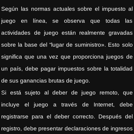
Según las normas actuales sobre el impuesto al
juego en línea, se observa que todas las
actividades de juego están realmente gravadas
sobre la base del “lugar de suministro». Esto solo
significa que una vez que proporciona juegos de
un país, debe pagar impuestos sobre la totalidad
de sus ganancias brutas de juego.
Si está sujeto al deber de juego remoto, que
incluye el juego a través de Internet, debe
registrarse para el deber correcto. Después del
registro, debe presentar declaraciones de ingresos