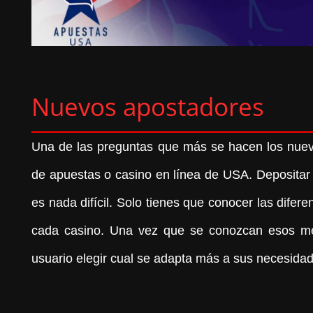
Nuevos apostadores
Una de las preguntas que más se hacen los nuevo
de apuestas o casino en línea de USA. Depositar
es nada difícil. Solo tienes que conocer las dif
cada casino. Una vez que se conozcan esos m
usuario elegir cual se adapta más a sus necesida