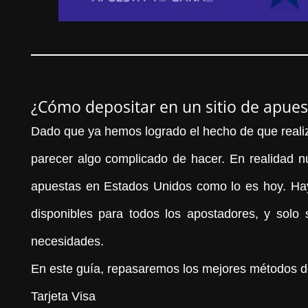
¿Cómo depositar en un sitio de apue
Dado que ya hemos logrado el hecho de que reali
parecer algo complicado de hacer. En realidad nu
apuestas en Estados Unidos como lo es hoy. Hay
disponibles para todos los apostadores, y solo 
necesidades.
En este guía, repasaremos los mejores métodos d
Tarjeta Visa