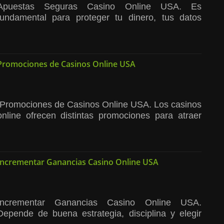
Apuestas Seguras Casino Online USA. Es
fundamental para proteger tu dinero, tus datos
personales y garantizar que los juegos sean justos.
Estas son las claves más importantes para
identificar una plataforma confiable. Identificar
Casino Online Seguro USA 1. Verifica que tenga
Promociones de Casinos Online USA
licencia oficial Un casino serio debe mostrar su
licencia en la parte inferior del […]
Promociones de Casinos Online USA. Los casinos
online ofrecen distintas promociones para atraer
nuevos jugadores y mantener activos a los
usuarios frecuentes. Estos son los tipos de
promociones más populares. Bonos de Bienvenida
Casinos Online Son promociones para nuevos
Incrementar Ganancias Casino Online USA
usuarios al registrarse y realizar su primer
depósito. Generalmente incluyen: Giros Gratis
(Free Spins) Permiten jugar […]
Incrementar Ganancias Casino Online USA.
Depende de buena estrategia, disciplina y elegir