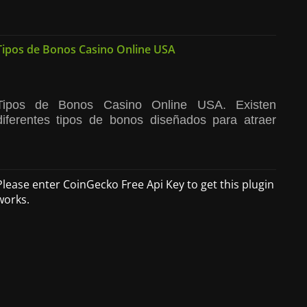
bien dónde y cómo jugar. Juegos Incrementar
Ganancias Casinos Online No todos los juegos
ofrecen las mismas oportunidades: Prioriza juegos
donde puedas tomar decisiones (como blackjack o
Tipos de Bonos Casino Online USA
póker). Aprovecha los Bonos Los bonos pueden
ayudarte a jugar más tiempo y aumentar
ganancias, pero: […]
Tipos de Bonos Casino Online USA. Existen
diferentes tipos de bonos diseñados para atraer
nuevos jugadores y premiar a los usuarios
frecuentes. Aquí te explico los más comunes.
Bonos de Casino Online más Populares 1. Bono
de Bienvenida Es el más popular. Se ofrece a
Please enter CoinGecko Free Api Key to get this plugin
nuevos usuarios al registrarse y hacer su primer
works.
depósito. 2. […]