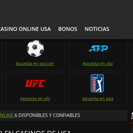
CASINO ONLINE USA
BONOS
NOTICIAS
Apuesta en socccer
Apuesta en atp
Apuesta en ufc
Apuesta en pga
ONLINE
6 DISPONIBLES Y CONFIABLES